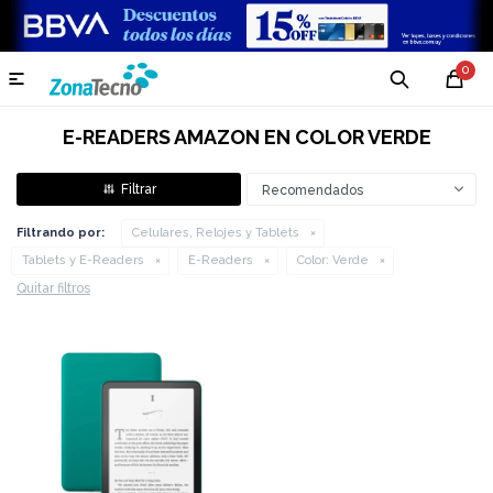
0

E-READERS AMAZON EN COLOR VERDE
Recomendados
Filtrando por:
Celulares, Relojes y Tablets
Tablets y E-Readers
E-Readers
Color:
Verde
Quitar filtros