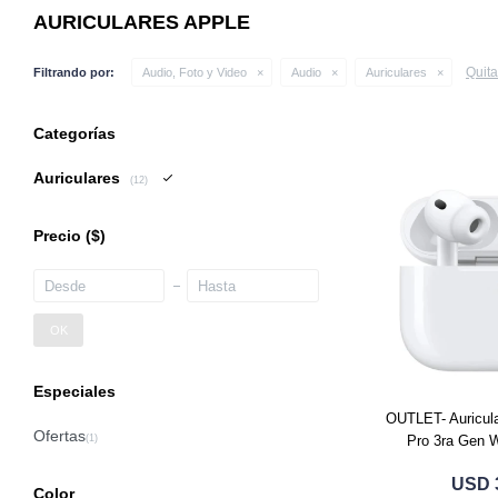
AURICULARES APPLE
Quitar
Filtrando por:
Audio, Foto y Video
Audio
Auriculares
Categorías
Auriculares
(12)
Precio
($)
OK
Especiales
OUTLET- Auricula
Pro 3ra Gen 
USD
Color