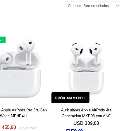
Recomendados
s Apple AirPods Pro 3ra Gen
Auriculares Apple AirPods 4ta
White MFHP4LL
Generación MXP93 con ANC
USD
309,00
D
455,00
USD
489,00