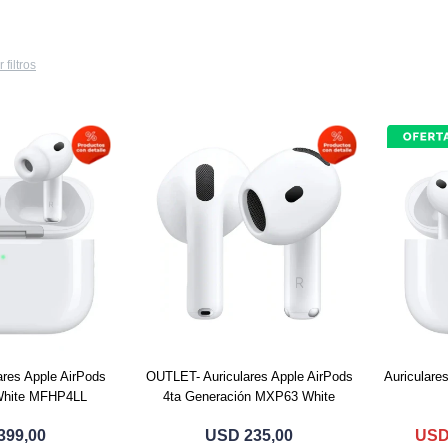
 filtros
res Apple AirPods
OUTLET- Auriculares Apple AirPods
Auriculare
White MFHP4LL
4ta Generación MXP63 White
399,00
USD
235,00
US