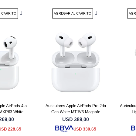
ple AirPods 4ta
Auriculares Apple AirPods Pro 2da
Auricula
 MXP63 White
Gen White MTJV3 Magsafe
L
269,00
USD
389,00
228,65
330,65
USD
USD