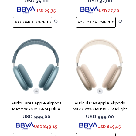
USD
35,00
USD
32,00
29,75
27,20
USD
USD
Auriculares Apple Airpods
Auriculares Apple Airpods
Max 2 2026 MHWM4 Blue
Max 2 2026 MHWL4 Starlight
USD
999,00
USD
999,00
849,15
849,15
USD
USD