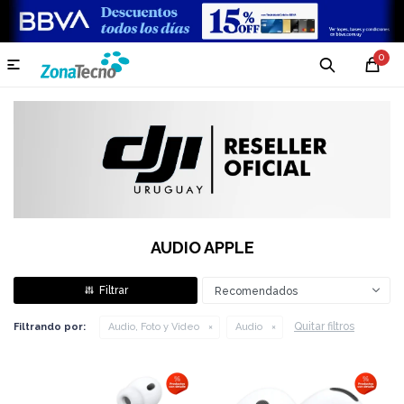
0

AUDIO APPLE
Recomendados
Quitar filtros
Filtrando por:
Audio, Foto y Video
Audio