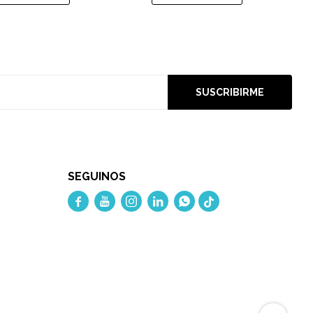
SUSCRIBIRME
SEGUINOS




