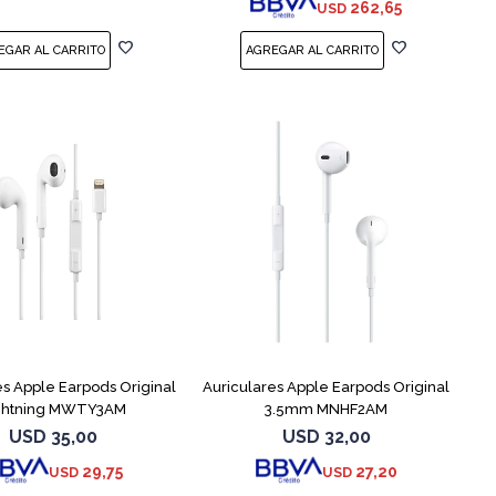
262,65
USD
es Apple Earpods Original
Auriculares Apple Earpods Original
ghtning MWTY3AM
3.5mm MNHF2AM
USD
35,00
USD
32,00
29,75
27,20
USD
USD