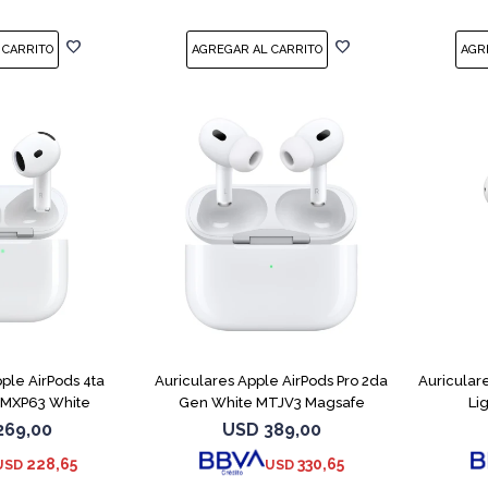
ple AirPods 4ta
Auriculares Apple AirPods Pro 2da
Auricular
 MXP63 White
Gen White MTJV3 Magsafe
Li
269,00
USD
389,00
228,65
330,65
USD
USD