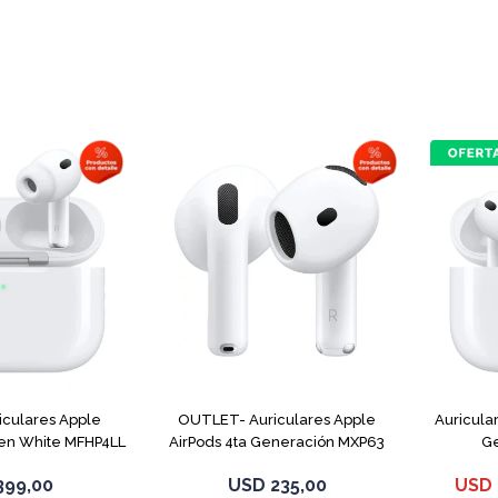
culares Apple
OUTLET- Auriculares Apple
Auricula
Gen White MFHP4LL
AirPods 4ta Generación MXP63
Ge
White
399,00
USD
235,00
USD