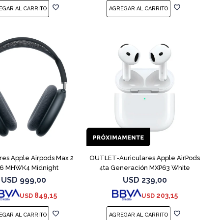
res Apple Airpods Max 2
OUTLET-Auriculares Apple AirPods
6 MHWK4 Midnight
4ta Generación MXP63 White
USD
999,00
USD
239,00
849,15
203,15
USD
USD