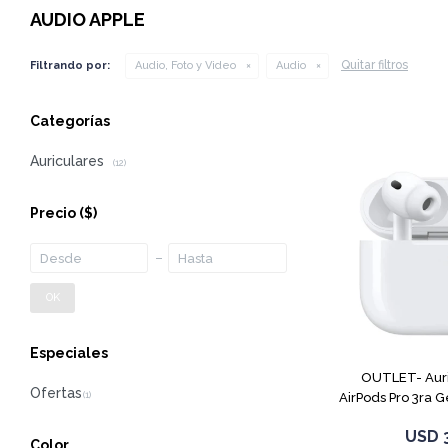
AUDIO APPLE
Quitar filtros
Filtrando por:
Audio, Foto y Video
Audio
Categorías
Auriculares
(12)
Precio
($)
OK
Especiales
OUTLET- Auri
AirPods Pro 3ra 
USD
Color