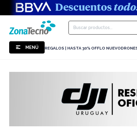
MENÚ
REGALOS | HASTA 30% OFF
LO NUEVO
DRONE