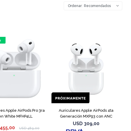
Recomendados
res Apple AirPods Pro 3ra
Auriculares Apple AirPods 4ta
n White MFHP4LL
Generación MXP93 con ANC
USD
309,00
455,00
USD
489,00