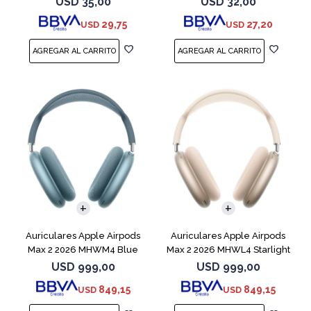
USD
35,00
USD
32,00
29,75
27,20
USD
USD
Auriculares Apple Airpods
Auriculares Apple Airpods
Max 2 2026 MHWM4 Blue
Max 2 2026 MHWL4 Starlight
USD
999,00
USD
999,00
849,15
849,15
USD
USD