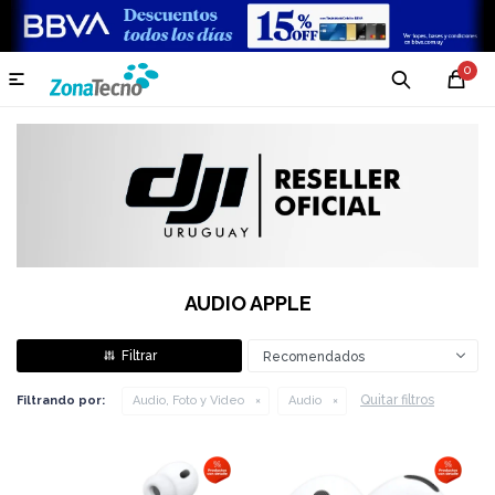
0

AUDIO APPLE
Recomendados
Quitar filtros
Filtrando por:
Audio, Foto y Video
Audio