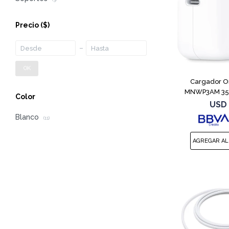
Precio
($)
OK
Cargador Or
MNWP3AM 35
Color
USD
Blanco
(11)