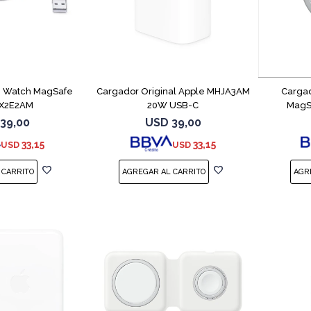
e Watch MagSafe
Cargador Original Apple MHJA3AM
Cargad
X2E2AM
20W USB-C
MagS
39,00
USD
39,00
33,15
33,15
USD
USD