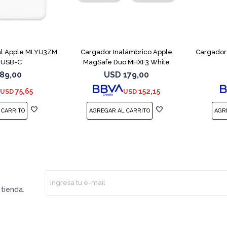
al Apple MLYU3ZM
Cargador Inalámbrico Apple
Cargador
 USB-C
MagSafe Duo MHXF3 White
89,00
USD
179,00
75,65
152,15
USD
USD
tienda.