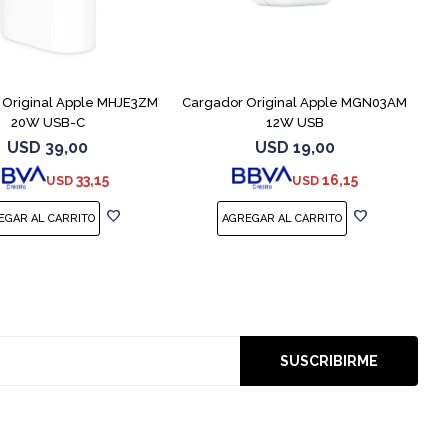
 Original Apple MHJE3ZM
Cargador Original Apple MGN03AM
20W USB-C
12W USB
USD
39,00
USD
19,00
33,15
16,15
USD
USD
SUSCRIBIRME