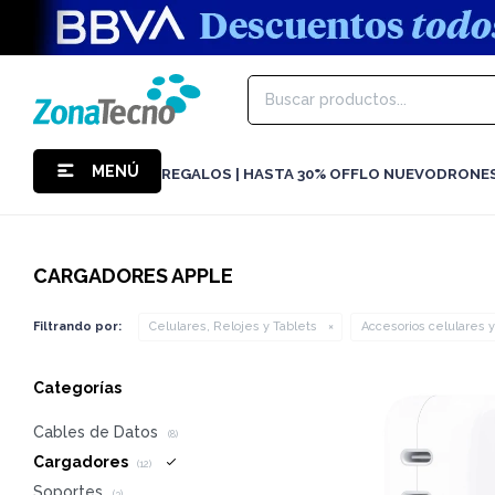
MENÚ
REGALOS | HASTA 30% OFF
LO NUEVO
DRONE
CARGADORES APPLE
Filtrando por:
Celulares, Relojes y Tablets
Accesorios celulares y
Categorías
Cables de Datos
(8)
Cargadores
(12)
Soportes
(3)