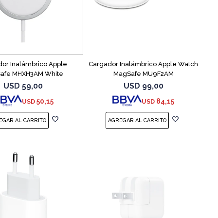
or Inalámbrico Apple
Cargador Inalámbrico Apple Watch
afe MHXH3AM White
MagSafe MU9F2AM
USD
59,00
USD
99,00
50,15
84,15
USD
USD