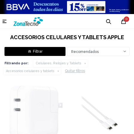
0

ACCESORIOS CELULARES Y TABLETS APPLE
Recomendados
Filtrando por:
Celulares, Relojes y Tablets
Quitar filtros
Accesorios celulares y tablets