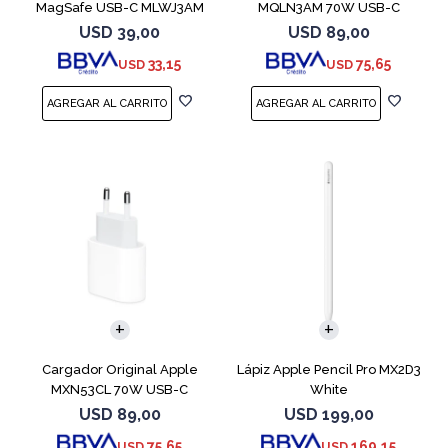
MagSafe USB-C MLWJ3AM
MQLN3AM 70W USB-C
USD
39,00
USD
89,00
33,15
75,65
USD
USD
Cargador Original Apple
Lápiz Apple Pencil Pro MX2D3
MXN53CL 70W USB-C
White
USD
89,00
USD
199,00
75,65
169,15
USD
USD