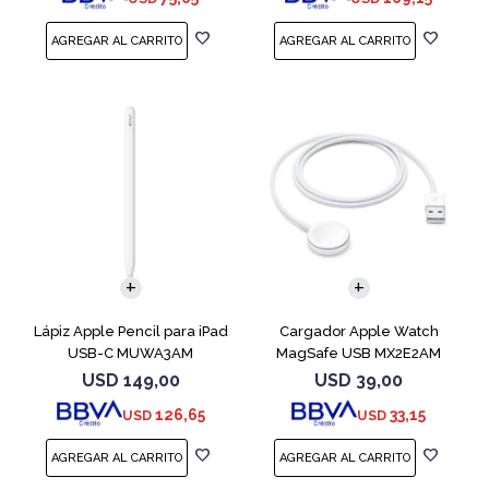
Lápiz Apple Pencil para iPad
Cargador Apple Watch
USB-C MUWA3AM
MagSafe USB MX2E2AM
USD
149,00
USD
39,00
126,65
33,15
USD
USD