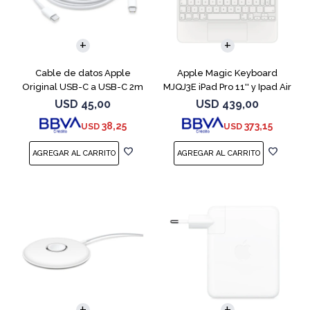
Cable de datos Apple
Apple Magic Keyboard
Original USB-C a USB-C 2m
MJQJ3E iPad Pro 11'' y Ipad Air
MLL82AM
Blanco
USD
45,00
USD
439,00
38,25
373,15
USD
USD