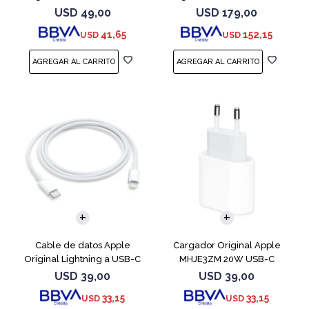
240W MU2G3ZM
USD
49,00
USD
179,00
41,65
152,15
USD
USD
Cable de datos Apple
Cargador Original Apple
Original Lightning a USB-C
MHJE3ZM 20W USB-C
1m
USD
39,00
USD
39,00
33,15
33,15
USD
USD