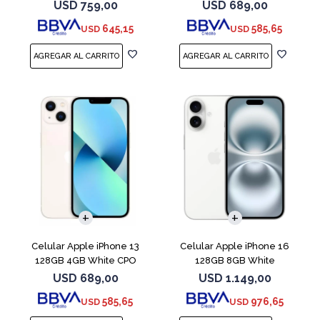
USD
759,00
USD
689,00
645,15
585,65
USD
USD
COMPARAR
COMPARAR
Celular Apple iPhone 13
Celular Apple iPhone 16
128GB 4GB White CPO
128GB 8GB White
USD
689,00
USD
1.149,00
585,65
976,65
USD
USD