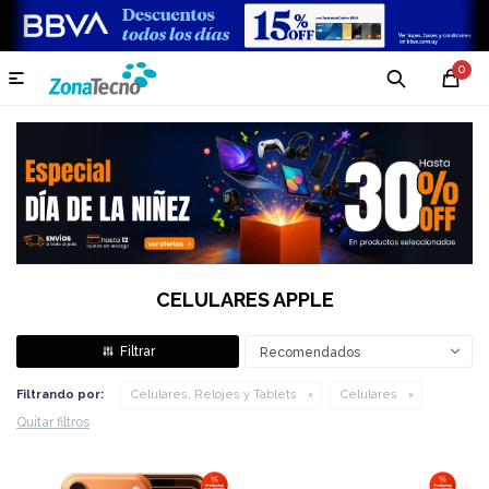
0

CELULARES APPLE
Recomendados
Filtrando por:
Celulares, Relojes y Tablets
Celulares
Quitar filtros