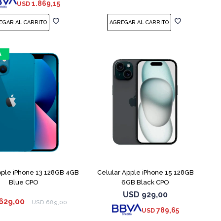
1.869,15
USD
COMPARAR
COMPARAR
pple iPhone 13 128GB 4GB
Celular Apple iPhone 15 128GB
Blue CPO
6GB Black CPO
USD
929,00
629,00
USD
689,00
789,65
USD