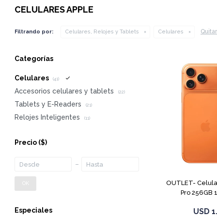
CELULARES APPLE
Quitar 
Filtrando por:
Celulares, Relojes y Tablets
Celulares
Categorías
Celulares
(41)
Accesorios celulares y tablets
(22)
Tablets y E-Readers
(21)
Relojes Inteligentes
(11)
Precio
($)
OUTLET- Celular
OK
Pro 256GB 
Especiales
USD
1