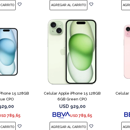
COMPARAR
COMPARAR
iPhone 15 128GB
Celular Apple iPhone 15 128GB
Celular
lue CPO
6GB Green CPO
929,00
USD
929,00
789,65
789,65
USD
USD