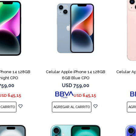
COMPARAR
COMPARAR
iPhone 14 128GB
Celular Apple iPhone 14 128GB
Celular A
night CPO
6GB Blue CPO
759,00
USD
759,00
645,15
645,15
USD
USD