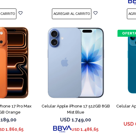
COMPARAR
COMPARAR
Phone 17 Pro Max
Celular Apple iPhone 17 512GB 8GB
Celular A
GB Orange
Mist Blue
.189,00
USD
1.749,00
USD
1.860,65
1.486,65
SD
USD