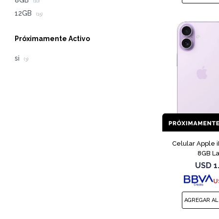
8GB
(10)
12GB
(15)
Próximamente Activo
si
(3)
Celular Apple 
8GB L
USD
1
U