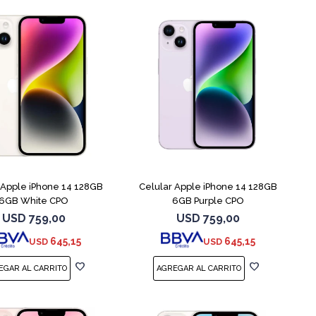
COMPARAR
COMPARAR
 Apple iPhone 14 128GB
Celular Apple iPhone 14 128GB
6GB White CPO
6GB Purple CPO
USD
759,00
USD
759,00
645,15
645,15
USD
USD