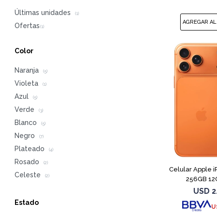
Últimas unidades
(1)
Color
Naranja
(5)
Violeta
(1)
Azul
(5)
Verde
(3)
Blanco
(5)
Negro
(7)
Plateado
(4)
Rosado
(2)
Celular Apple i
Celeste
(2)
256GB 12
USD
2
Estado
U