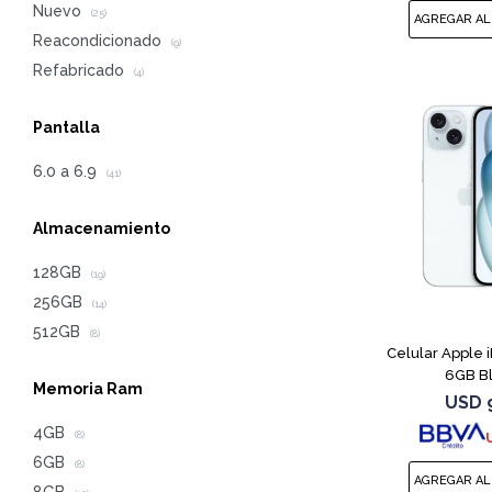
Nuevo
(25)
Reacondicionado
(9)
Refabricado
(4)
Pantalla
6.0 a 6.9
(41)
Almacenamiento
128GB
(19)
256GB
(14)
512GB
(8)
Celular Apple 
6GB B
Memoria Ram
USD
4GB
(8)
6GB
(8)