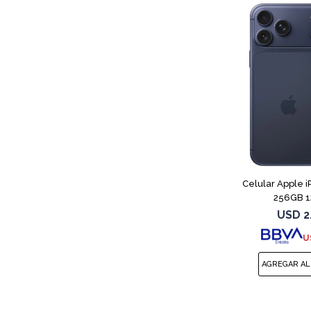
Celular Apple i
256GB 1
USD
2
U