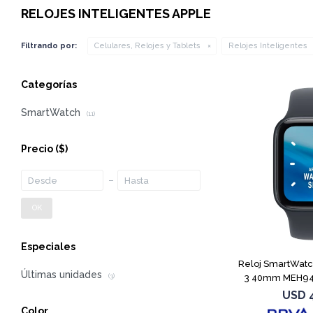
RELOJES INTELIGENTES APPLE
Filtrando por:
Celulares, Relojes y Tablets
Relojes Inteligentes
Categorías
SmartWatch
(11)
Precio
($)
OK
Especiales
Reloj SmartWatc
Últimas unidades
3 40mm MEH94
(3)
USD
Color