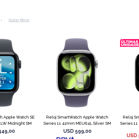
Quitar filtros
h Apple Watch SE
Reloj SmartWatch Apple Watch
Reloj S
LW Midnight SM
Series 11 42mm MEU64L Silver SM
Series 1
449,00
USD
599,00
USD