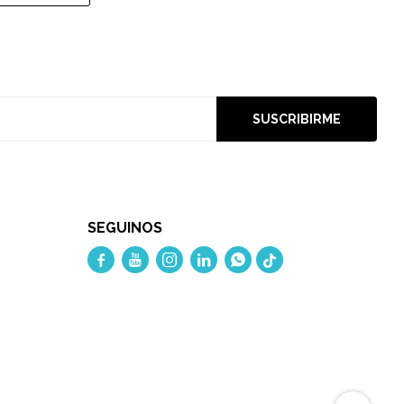
SUSCRIBIRME
SEGUINOS




