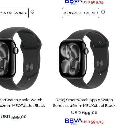
509,15
USD
martWatch Apple Watch
Reloj SmartWatch Apple Watch
1 42mm MEQT4L Jet Black
Series 11 46mm MEUX4L Jet Black
USD
699,00
USD
599,00
594,15
USD