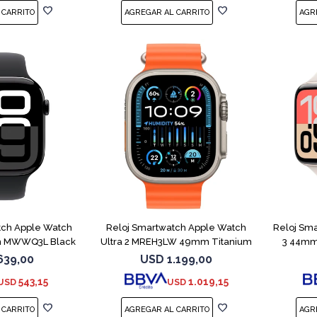
tch Apple Watch
Reloj Smartwatch Apple Watch
Reloj Sm
m MWWQ3L Black
Ultra 2 MREH3LW 49mm Titanium
3 44mm
ML
639,00
USD
1.199,00
543,15
1.019,15
USD
USD