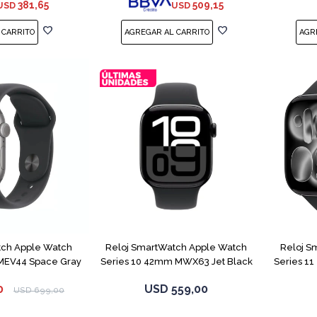
381,65
509,15
USD
USD
tch Apple Watch
Reloj SmartWatch Apple Watch
Reloj S
MEV44 Space Gray
Series 10 42mm MWX63 Jet Black
Series 1
0
USD
559,00
USD
699,00