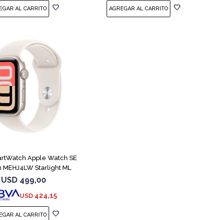
artWatch Apple Watch SE
 MEHJ4LW Starlight ML
USD
499,00
424,15
USD