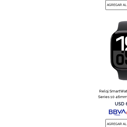
Reloj SmartWa
Series 10 46m
USD