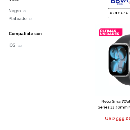
Negro
(6)
Plateado
(4)
Compatible con
iOS
(10)
Reloj SmartWa
Series 11 46mm 
USD
599,0