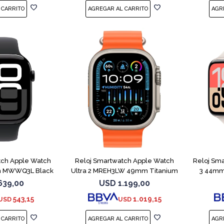
tch Apple Watch
Reloj Smartwatch Apple Watch
Reloj Sm
m MWWQ3L Black
Ultra 2 MREH3LW 49mm Titanium
3 44mm
ML
639,00
USD
1.199,00
543,15
1.019,15
USD
USD