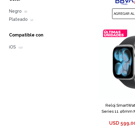
Negro
(6)
Plateado
(4)
Compatible con
iOS
(10)
Reloj SmartWa
Series 11 46mm 
USD
599,0