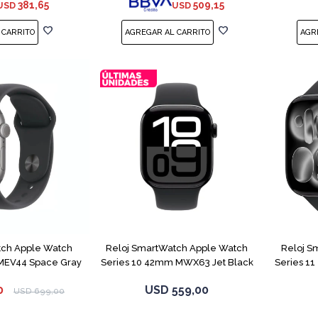
381,65
509,15
USD
USD
tch Apple Watch
Reloj SmartWatch Apple Watch
Reloj S
MEV44 Space Gray
Series 10 42mm MWX63 Jet Black
Series 1
0
USD
559,00
USD
699,00