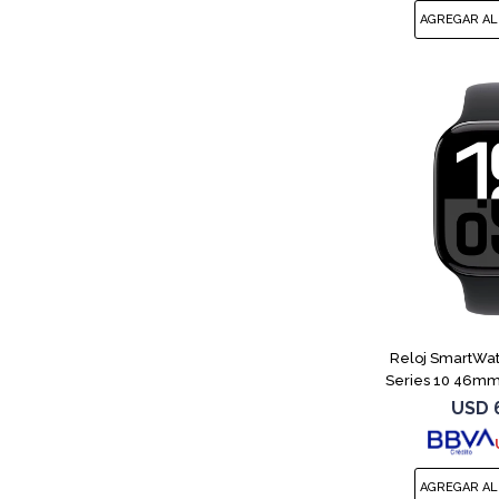
Reloj SmartWa
Series 10 46m
USD