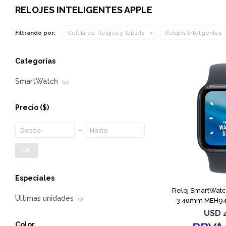
RELOJES INTELIGENTES APPLE
Filtrando por:
Celulares, Relojes y Tablets
Relojes Inteligentes
Categorías
SmartWatch
(11)
Precio
($)
OK
Especiales
Reloj SmartWatc
Últimas unidades
3 40mm MEH94
(3)
USD
Color