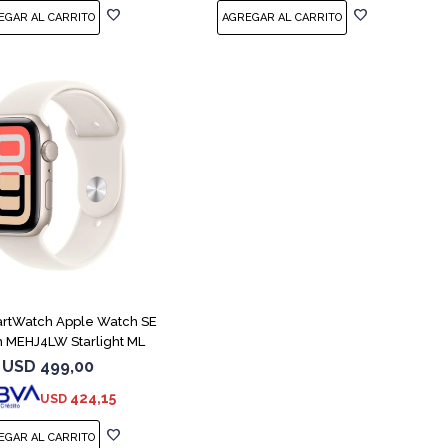
artWatch Apple Watch SE
 MEHJ4LW Starlight ML
USD
499,00
424,15
USD