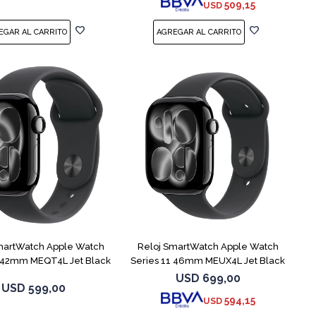
509,15
USD
martWatch Apple Watch
Reloj SmartWatch Apple Watch
1 42mm MEQT4L Jet Black
Series 11 46mm MEUX4L Jet Black
USD
699,00
USD
599,00
594,15
USD