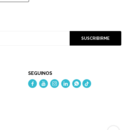
SUSCRIBIRME
SEGUINOS




