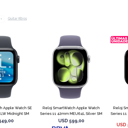
Quitar filtros
h Apple Watch SE
Reloj SmartWatch Apple Watch
Reloj S
LW Midnight SM
Series 11 42mm MEU64L Silver SM
Series 1
449,00
USD
599,00
USD