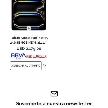
Tablet Apple iPad Pro M5
256GB 8GB MDYK4LL 13"
Silver
USD
2.179,00
1.852,15
USD
Suscríbete a nuestra newsletter