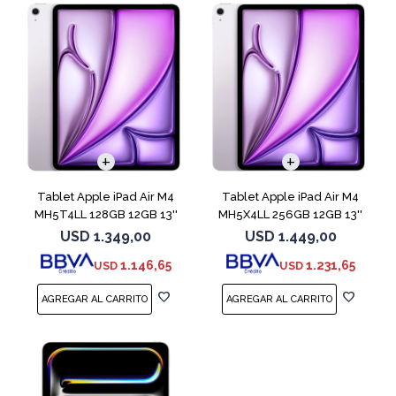
Tablet Apple iPad Air M4
Tablet Apple iPad Air M4
MH5T4LL 128GB 12GB 13''
MH5X4LL 256GB 12GB 13''
Purple
Purple
USD
1.349,00
USD
1.449,00
1.146,65
1.231,65
USD
USD