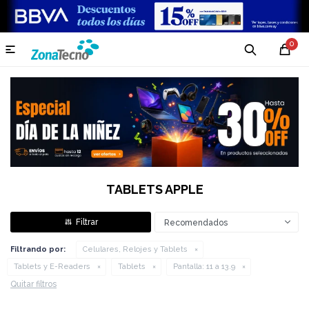
0

TABLETS APPLE
Recomendados
Filtrando por:
Celulares, Relojes y Tablets
Tablets y E-Readers
Tablets
Pantalla:
11 a 13.9
Quitar filtros