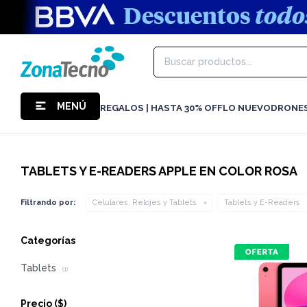
MENÚ
REGALOS | HASTA 30% OFF
LO NUEVO
DRONE
TABLETS Y E-READERS APPLE EN COLOR ROSA
Filtrando por:
Celulares, Relojes y Tablets
Tablets y E-Readers
Categorías
Tablets
(1)
Precio
($)