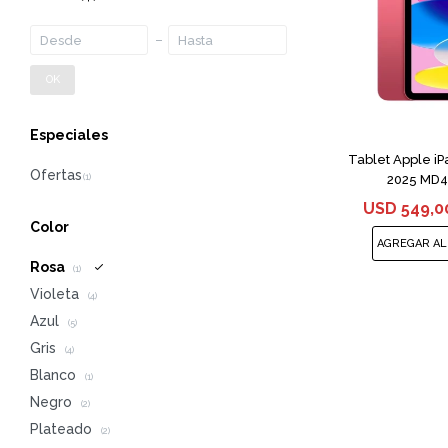
OK
Especiales
Tablet Apple i
2025 MD4E
USD
549,0
Color
Rosa
(1)
Violeta
(4)
Azul
(5)
Gris
(4)
Blanco
(1)
Negro
(2)
Plateado
(2)