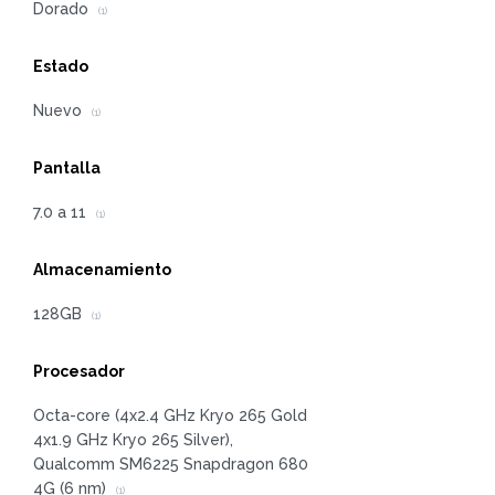
Dorado
(1)
Estado
Nuevo
(1)
Pantalla
7.0 a 11
(1)
Almacenamiento
128GB
(1)
Procesador
Octa-core (4x2.4 GHz Kryo 265 Gold
4x1.9 GHz Kryo 265 Silver),
Qualcomm SM6225 Snapdragon 680
4G (6 nm)
(1)