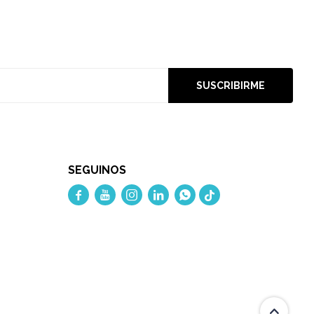
SUSCRIBIRME
SEGUINOS




