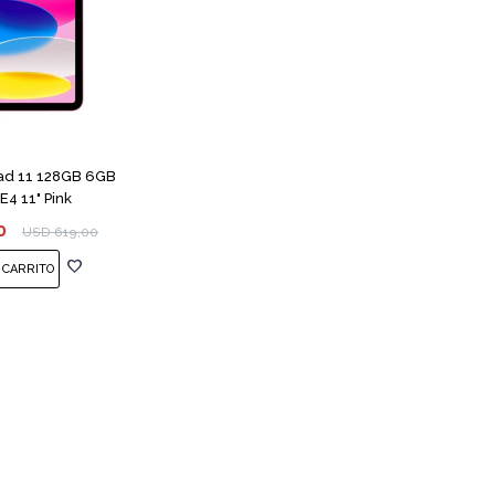
Pad 11 128GB 6GB
4 11" Pink
0
USD
619,00