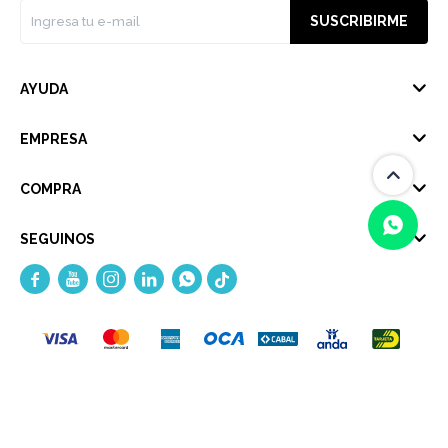
SUSCRIBIRME
AYUDA
EMPRESA
COMPRA
SEGUINOS





(0/4)