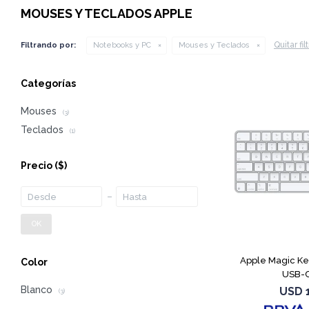
MOUSES Y TECLADOS APPLE
Quitar fil
Filtrando por:
Notebooks y PC
Mouses y Teclados
Categorías
Mouses
(3)
Teclados
(1)
Precio
($)
OK
Apple Magic K
Color
USB-C
Blanco
USD
(3)