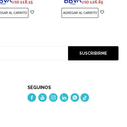
118,15
126,65
USD
USD
SUSCRIBIRME
SEGUINOS




