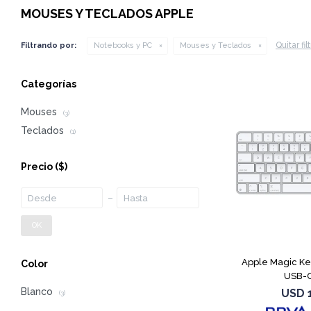
MOUSES Y TECLADOS APPLE
Quitar fil
Filtrando por:
Notebooks y PC
Mouses y Teclados
Categorías
Mouses
(3)
Teclados
(1)
Precio
($)
OK
Apple Magic K
Color
USB-C
Blanco
USD
(3)