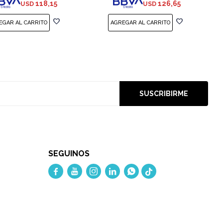
118,15
126,65
USD
USD
SUSCRIBIRME
SEGUINOS




