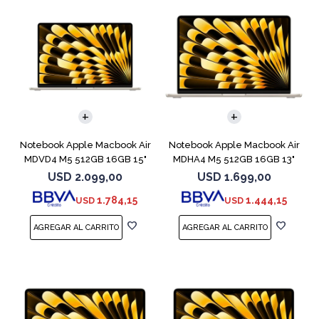
COMPARAR
COMPARAR
Notebook Apple Macbook Air
Notebook Apple Macbook Air
MDVD4 M5 512GB 16GB 15"
MDHA4 M5 512GB 16GB 13"
Starlight
Starlight
USD
2.099,00
USD
1.699,00
1.784,15
1.444,15
USD
USD