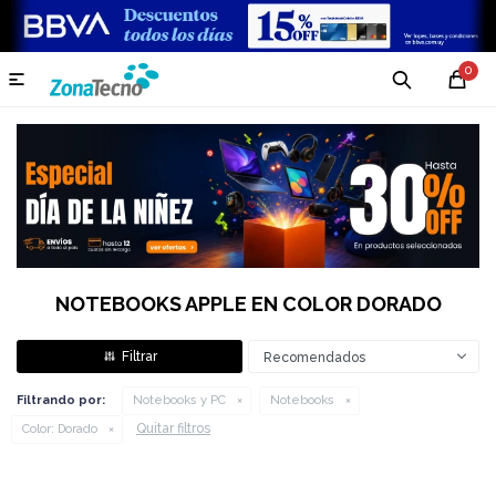
0

NOTEBOOKS APPLE EN COLOR DORADO
Recomendados
Filtrando por:
Notebooks y PC
Notebooks
Quitar filtros
Color:
Dorado