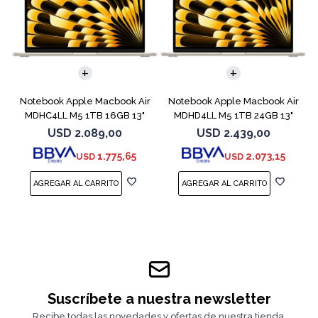
COMPARAR
COMPARAR
Notebook Apple Macbook Air
Notebook Apple Macbook Air
MDHC4LL M5 1TB 16GB 13"
MDHD4LL M5 1TB 24GB 13"
Starlight
Starlight
USD
2.089,00
USD
2.439,00
1.775,65
2.073,15
USD
USD
Suscríbete a nuestra newsletter
Recibe todas las novedades y ofertas de nuestra tienda.