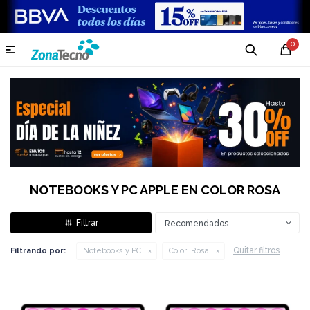
0

NOTEBOOKS Y PC APPLE EN COLOR ROSA
Recomendados
Quitar filtros
Filtrando por:
Notebooks y PC
Color:
Rosa