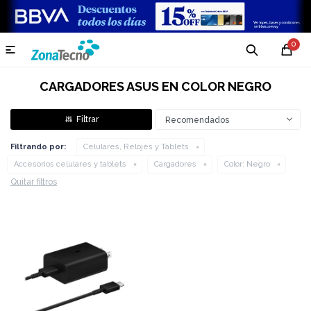
0

CARGADORES ASUS EN COLOR NEGRO
Recomendados
Filtrando por:
Celulares, Relojes y Tablets
Accesorios celulares y tablets
Cargadores
Color:
Negro
Quitar filtros