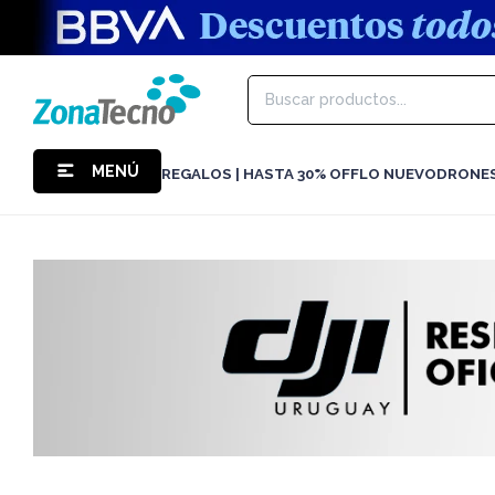
MENÚ
REGALOS | HASTA 30% OFF
LO NUEVO
DRONE