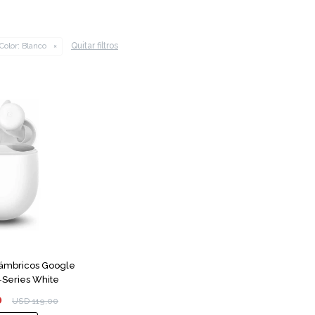
Quitar filtros
Color:
Blanco
lámbricos Google
-Series White
0
USD
119,00