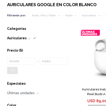
AURICULARES GOOGLE EN COLOR BLANCO
Filtrando por:
Audio, Foto y Video
Audio
Auriculares
Categorías
Auriculares
(1)
Precio
($)
OK
Especiales
Auriculares Ina
Últimas unidades
Pixel Buds A
(1)
USD
89,0
Color