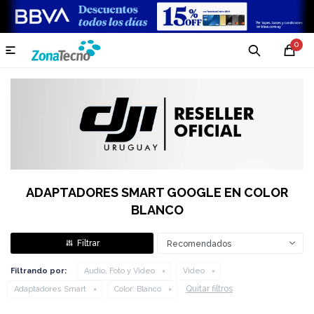
0

ADAPTADORES SMART GOOGLE EN COLOR
BLANCO
Recomendados
Filtrando por:
Audio, Foto y Video
Video
Quitar filtros
Adaptadores Smart
Color:
Blanco