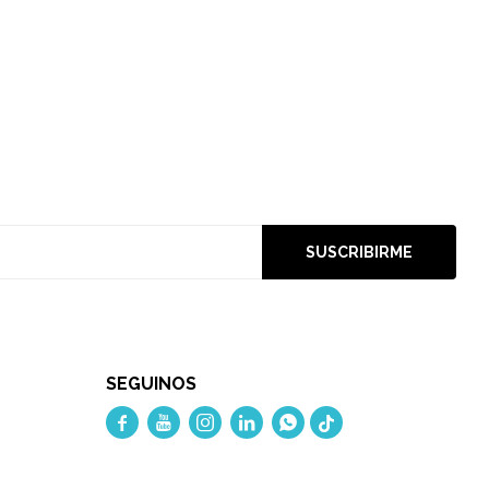
SUSCRIBIRME
SEGUINOS




