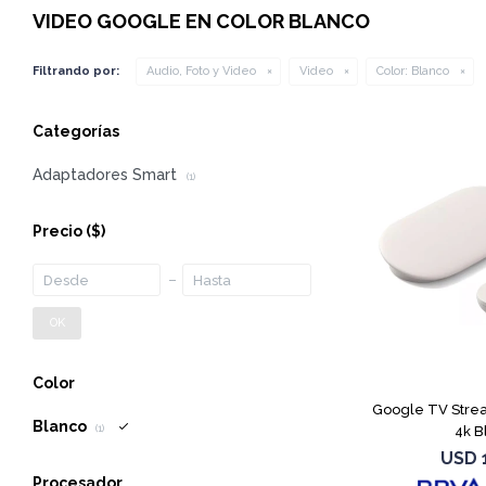
VIDEO GOOGLE EN COLOR BLANCO
Filtrando por:
Audio, Foto y Video
Video
Color:
Blanco
Categorías
Adaptadores Smart
(1)
Precio
($)
OK
Color
Google TV Stre
Blanco
4k B
(1)
USD
Procesador