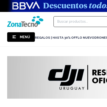
MENÚ
REGALOS | HASTA 30% OFF
LO NUEVO
DRONE