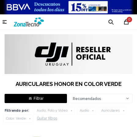
0

AURICULARES HONOR EN COLOR VERDE
Recomendados
Filtrando por:
Audio, Foto y Video
Audio
Auriculares
Quitar filtros
Color:
Verde