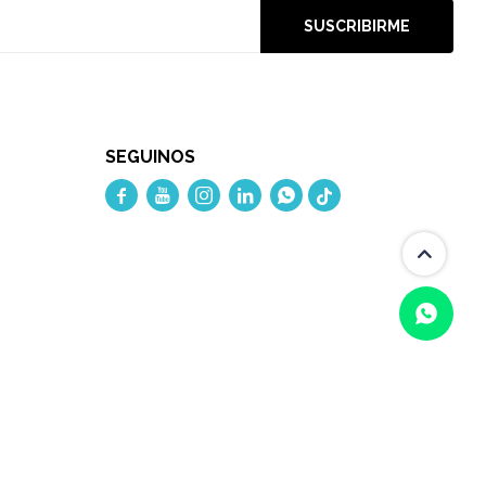
SUSCRIBIRME
SEGUINOS




