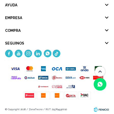
AYUDA
EMPRESA
COMPRA
SEGUINOS





(0/4)
© Copyright 2026 / ZonaTecno / RUT 215764930010