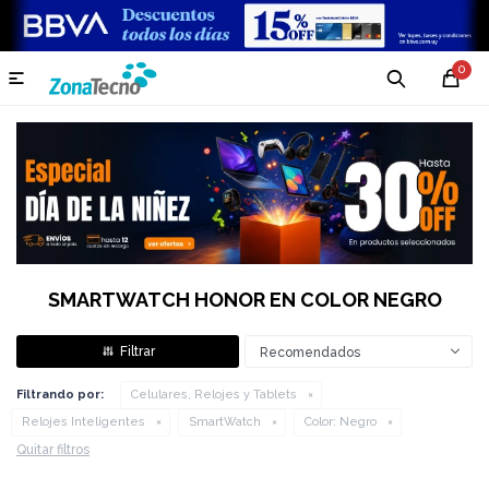
0

SMARTWATCH HONOR EN COLOR NEGRO
Recomendados
Filtrando por:
Celulares, Relojes y Tablets
Relojes Inteligentes
SmartWatch
Color:
Negro
Quitar filtros