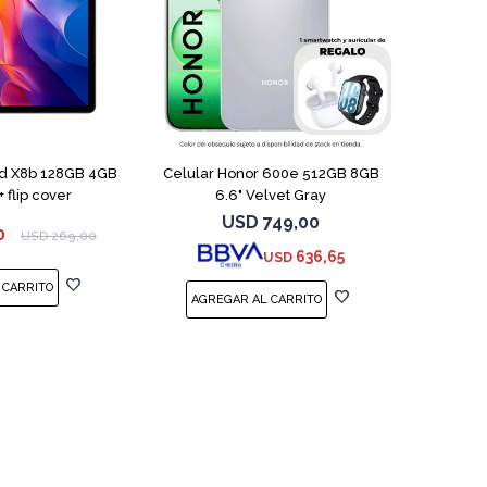
COMPARAR
ad X8b 128GB 4GB
Celular Honor 600e 512GB 8GB
+ flip cover
6.6" Velvet Gray
USD
749,00
0
USD
269,00
636,65
USD