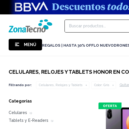
MENÚ
REGALOS | HASTA 30% OFF
LO NUEVO
DRONE
CELULARES, RELOJES Y TABLETS HONOR EN CO
Quitar
Filtrando por:
Celulares, Relojes y Tablets
Color:
Gris
Categorías
Celulares
(1)
Tablets y E-Readers
(1)