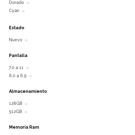
Dorado
(2)
Cyan
(1)
Estado
Nuevo
(2)
Pantalla
7.0 a 11
(1)
6.0 a 6.9
(1)
Almacenamiento
128GB
(1)
512GB
(1)
Memoria Ram