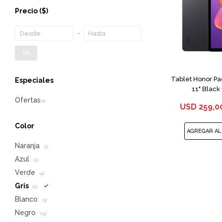
Precio
($)
OK
Tablet Honor P
Especiales
11" Black 
USD
259,0
Color
Naranja
(1)
Azul
(2)
Verde
(4)
Gris
(2)
Blanco
(3)
Negro
(15)