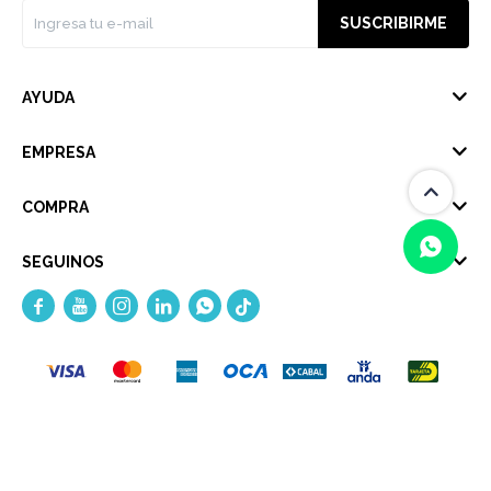
SUSCRIBIRME
AYUDA
EMPRESA
COMPRA
SEGUINOS





(0/4)