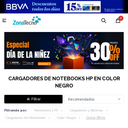
0

CARGADORES DE NOTEBOOKS HP EN COLOR
NEGRO
Recomendados
Filtrando por:
Notebooks y PC
Cargadores y Baterías
Quitar filtros
Cargadores de Notebooks
Color:
Negro