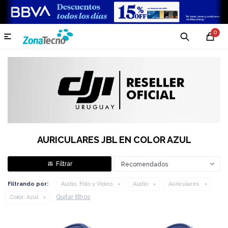
0

AURICULARES JBL EN COLOR AZUL
Recomendados
Filtrando por:
Audio, Foto y Video
Audio
Auriculares
Quitar filtros
Color:
Azul