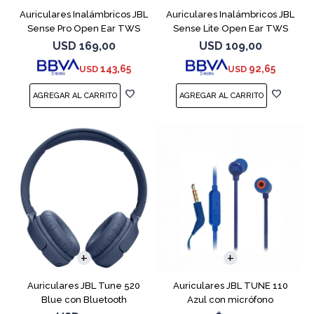
Auriculares Inalámbricos JBL
Auriculares Inalámbricos JBL
Sense Pro Open Ear TWS
Sense Lite Open Ear TWS
Azul
Azul
USD
169,00
USD
109,00
143,65
92,65
USD
USD
Auriculares JBL Tune 520
Auriculares JBL TUNE 110
Blue con Bluetooth
Azul con micrófono