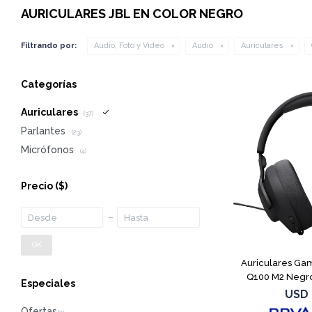
AURICULARES JBL EN COLOR NEGRO
Filtrando por:
Audio, Foto y Video
Audio
Auriculares
Categorías
Auriculares
(37)
Parlantes
(23)
Micrófonos
(4)
Precio
($)
OK
Auriculares Ga
Q100 M2 Negro
Especiales
USD