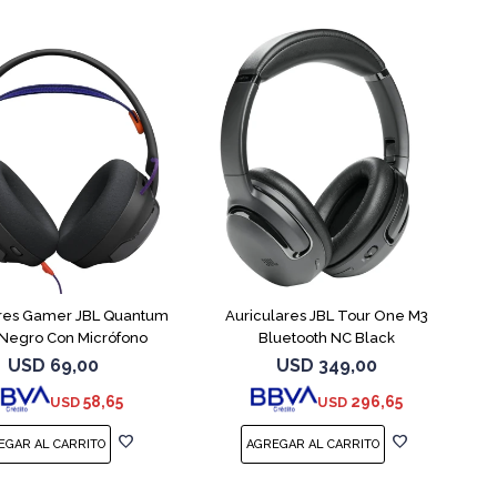
ares Gamer JBL Quantum
Auriculares JBL Tour One M3
Negro Con Micrófono
Bluetooth NC Black
USD
69,00
USD
349,00
58,65
296,65
USD
USD