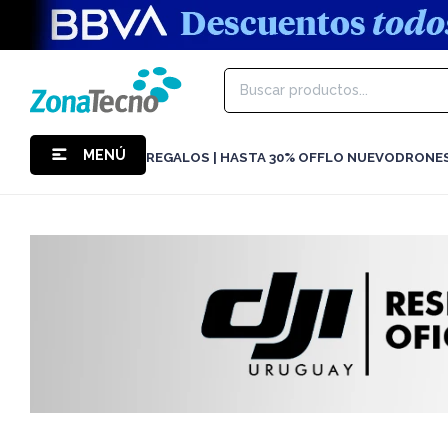
MENÚ
REGALOS | HASTA 30% OFF
LO NUEVO
DRONE