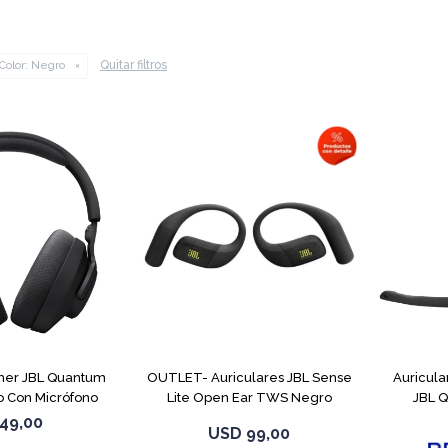
Quitar filtros
Color:
Negro
mer JBL Quantum
OUTLET- Auriculares JBL Sense
Auricula
 Con Micrófono
Lite Open Ear TWS Negro
JBL 
49,00
USD
99,00