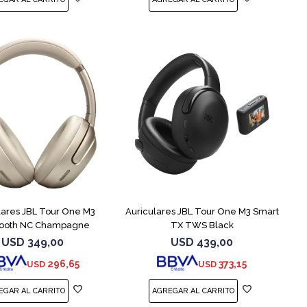
lares JBL Tour One M3
Auriculares JBL Tour One M3 Smart
tooth NC Champagne
TX TWS Black
USD
349,00
USD
439,00
296,65
373,15
USD
USD