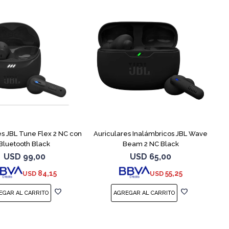
es JBL Tune Flex 2 NC con
Auriculares Inalámbricos JBL Wave
Bluetooth Black
Beam 2 NC Black
USD
99,00
USD
65,00
84,15
55,25
USD
USD