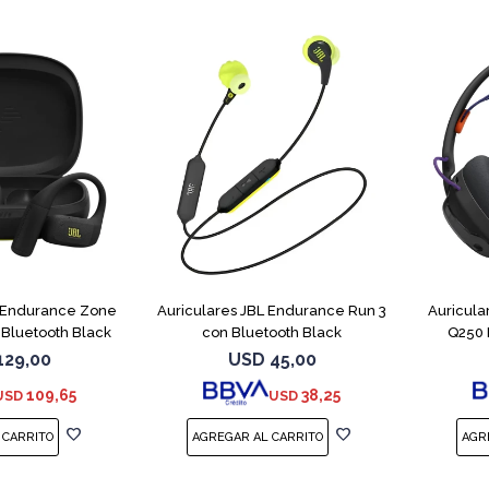
L Endurance Zone
Auriculares JBL Endurance Run 3
Auricul
Bluetooth Black
con Bluetooth Black
Q250 
129,00
USD
45,00
109,65
38,25
USD
USD