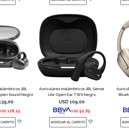
nalámbricos JBL
Auriculares Inalámbricos JBL Sense
Auricu
Open Sound Negro
Lite Open Ear TWS Negro
Blue
139,00
USD
109,00
118,15
92,65
USD
USD