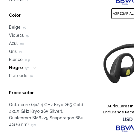
Color
Beige
(5)
Violeta
(9)
Azul
(10)
Gris
(1)
Blanco
(23)
Negro
(37)
Plateado
(1)
Procesador
Octa-core (4x2.4 GHz Kryo 265 Gold
Auriculares I
4x1.9 GHz Kryo 265 Silver),
Endurance Pace
Qualcomm SM6225 Snapdragon 680
USD
4G (6 nm)
(37)