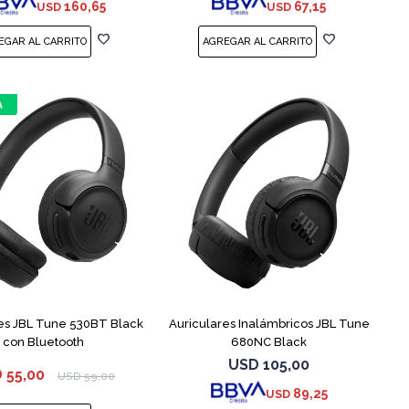
160,65
67,15
USD
USD
es JBL Tune 530BT Black
Auriculares Inalámbricos JBL Tune
con Bluetooth
680NC Black
USD
105,00
D
55,00
USD
59,00
89,25
USD