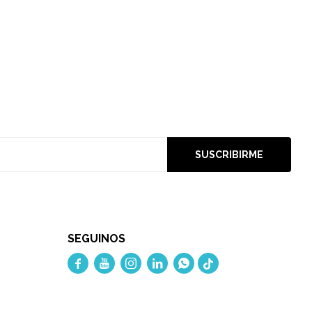
SUSCRIBIRME
SEGUINOS




