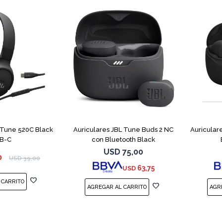
 Tune 520C Black
Auriculares JBL Tune Buds 2 NC
Auricular
B-C
con Bluetooth Black
USD
75,00
0
USD
39,00
63,75
USD