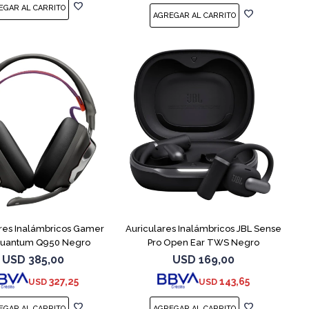
res Inalámbricos Gamer
Auriculares Inalámbricos JBL Sense
Quantum Q950 Negro
Pro Open Ear TWS Negro
USD
385,00
USD
169,00
327,25
143,65
USD
USD