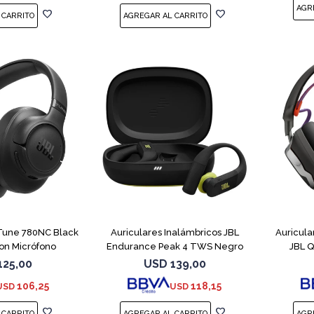
 Tune 780NC Black
Auriculares Inalámbricos JBL
Auricula
on Micrófono
Endurance Peak 4 TWS Negro
JBL 
125,00
USD
139,00
106,25
118,15
USD
USD