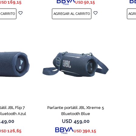
169,15
50,15
USD
USD
átil JBL Flip 7
Parlante portátil JBL Xtreme 5
luetooth Azul
Bluetooth Blue
149,00
USD
459,00
126,65
390,15
USD
USD