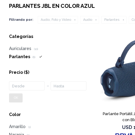
PARLANTES JBL EN COLOR AZUL
Filtrando por:
Audio, Foto y Video
Audio
Parlantes
Co
Categorías
Auriculares
(10)
Parlantes
(6)
Precio
($)
OK
Parlante Portátil
Color
con Bl
Amarillo
USD
(1)
Naranja