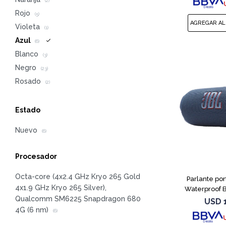
(2)
Rojo
(5)
Violeta
(1)
Azul
(6)
Blanco
(3)
Negro
(23)
Rosado
(2)
Estado
Nuevo
(6)
Procesador
Octa-core (4x2.4 GHz Kryo 265 Gold
Parlante port
4x1.9 GHz Kryo 265 Silver),
Waterproof B
Qualcomm SM6225 Snapdragon 680
USD
4G (6 nm)
(6)