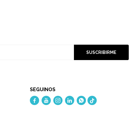
SUSCRIBIRME
SEGUINOS




