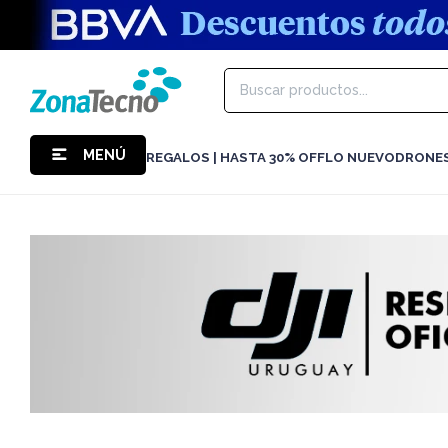
MENÚ
REGALOS | HASTA 30% OFF
LO NUEVO
DRONE