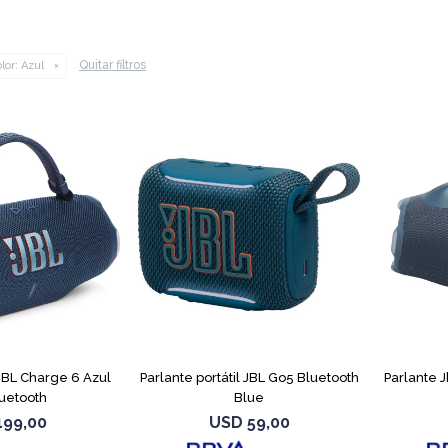
Quitar filtros
lor:
Azul
 JBL Charge 6 Azul
Parlante portátil JBL Go5 Bluetooth
Parlante 
uetooth
Blue
199,00
USD
59,00