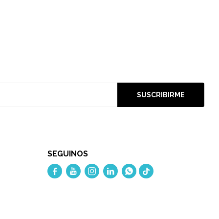
SUSCRIBIRME
SEGUINOS




