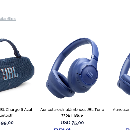
itar filtros
 JBL Charge 6 Azul
Auriculares Inalámbricos JBL Tune
Auricula
uetooth
730BT Blue
199,00
USD
75,00