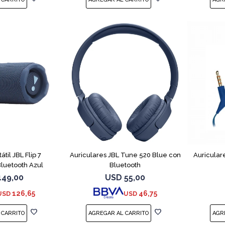
átil JBL Flip 7
Auriculares JBL Tune 520 Blue con
Auricular
luetooth Azul
Bluetooth
149,00
USD
55,00
126,65
46,75
USD
USD