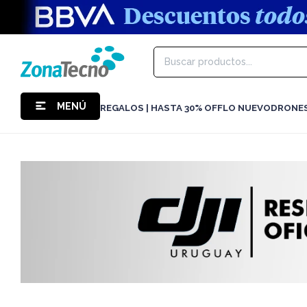
MENÚ
REGALOS | HASTA 30% OFF
LO NUEVO
DRONE