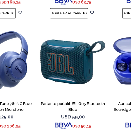
169,15
63,75
USD
USD
 Tune 780NC Blue
Parlante portátil JBL Go5 Bluetooth
Auricu
on Micrófono
Blue
Soundgea
125,00
USD
59,00
106,25
50,15
USD
USD