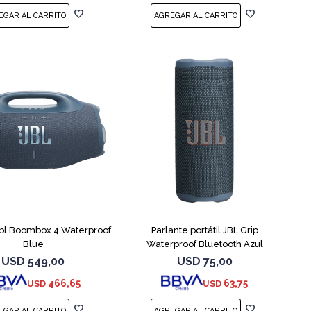
Jbl Boombox 4 Waterproof
Parlante portátil JBL Grip
Blue
Waterproof Bluetooth Azul
USD
549,00
USD
75,00
466,65
63,75
USD
USD