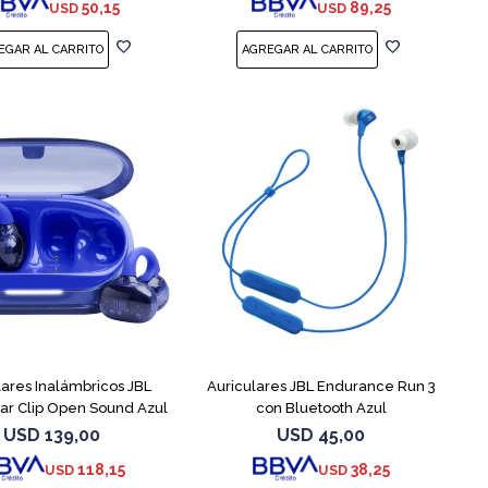
50,15
89,25
USD
USD
lares Inalámbricos JBL
Auriculares JBL Endurance Run 3
r Clip Open Sound Azul
con Bluetooth Azul
USD
139,00
USD
45,00
118,15
38,25
USD
USD