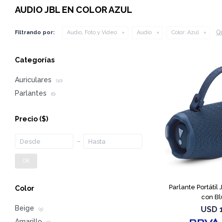
AUDIO JBL EN COLOR AZUL
Qu
Filtrando por:
Audio, Foto y Video
Audio
Color:
Azul
Categorías
Auriculares
(10)
Parlantes
(6)
Precio
($)
OK
Parlante Portátil
Color
con Bl
Beige
USD
(5)
Amarillo