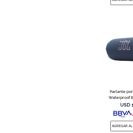
Parlante port
Waterproof B
USD