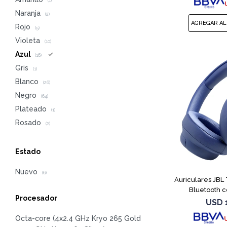
(1)
Naranja
(2)
Rojo
(5)
Violeta
(10)
Azul
(16)
Gris
(1)
Blanco
(26)
Negro
(64)
Plateado
(1)
Rosado
(2)
Estado
Nuevo
(6)
Auriculares JBL
Bluetooth c
Procesador
USD
Octa-core (4x2.4 GHz Kryo 265 Gold