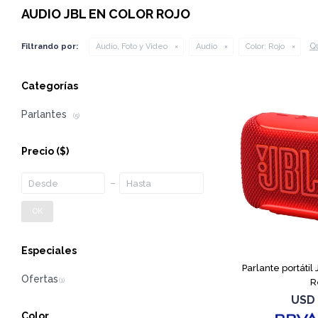
AUDIO JBL EN COLOR ROJO
Qu
Filtrando por:
Audio, Foto y Video
Audio
Color:
Rojo
Categorías
Parlantes
(5)
Precio
($)
OK
Especiales
Parlante portátil
R
USD
Color