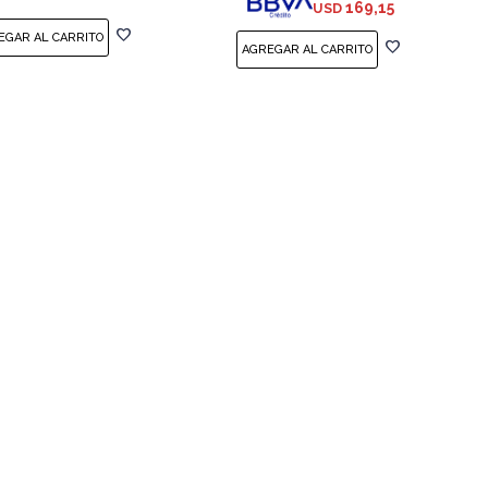
169,15
USD