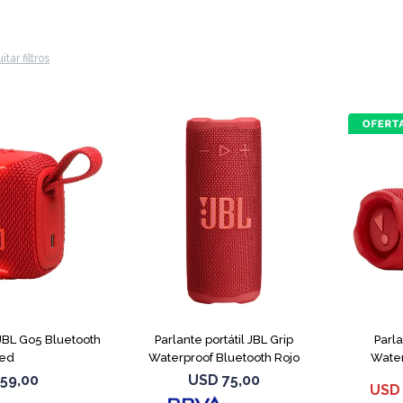
itar filtros
 JBL Go5 Bluetooth
Parlante portátil JBL Grip
Parla
ed
Waterproof Bluetooth Rojo
Water
59,00
USD
75,00
USD