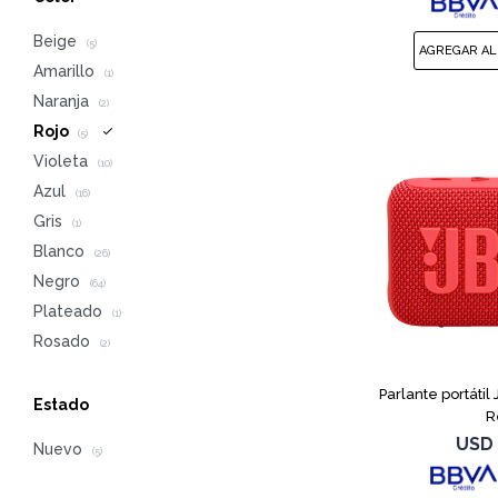
Beige
(5)
Amarillo
(1)
Naranja
(2)
Rojo
(5)
Violeta
(10)
Azul
(16)
Gris
(1)
Blanco
(26)
Negro
(64)
Plateado
(1)
Rosado
(2)
Parlante portátil
Estado
R
USD
Nuevo
(5)