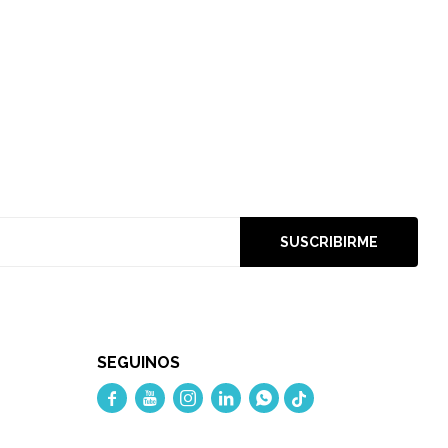
SUSCRIBIRME
SEGUINOS




