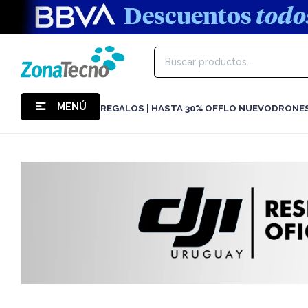
MENÚ
REGALOS | HASTA 30% OFF
LO NUEVO
DRONE