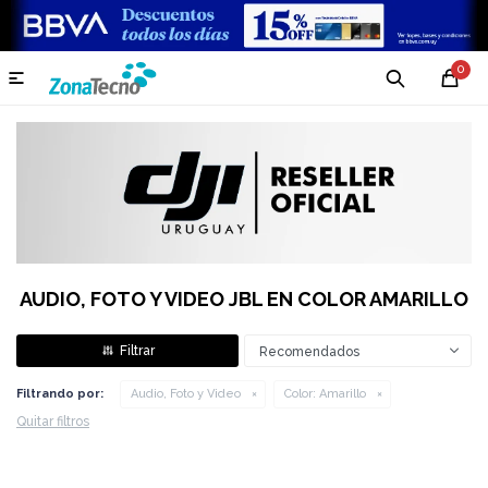
0

AUDIO, FOTO Y VIDEO JBL EN COLOR AMARILLO
Recomendados
Filtrando por:
Audio, Foto y Video
Color:
Amarillo
Quitar filtros