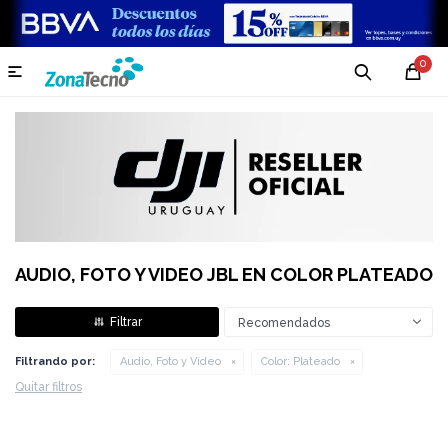
0

AUDIO, FOTO Y VIDEO JBL EN COLOR PLATEADO
Recomendados
Filtrando por:
Audio, Foto y Video
Color:
Plateado
Quitar filtros