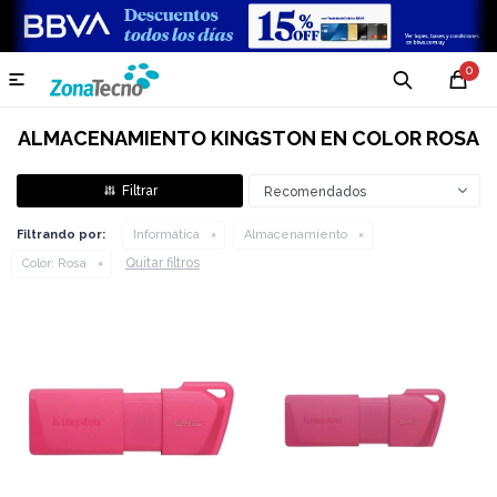
0

ALMACENAMIENTO KINGSTON EN COLOR ROSA
Recomendados
Filtrando por:
Informática
Almacenamiento
Quitar filtros
Color:
Rosa