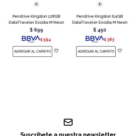
Pendrive Kingston 128GB
Pendrive Kingston 64GB
DataTraveler Exodia M Neon
DataTraveler Exodia M Neon
Pink
Pink
$
699
$
450
594
383
$
$
Suscríbete a nuestra newsletter