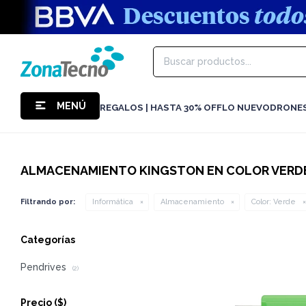
MENÚ
REGALOS | HASTA 30% OFF
LO NUEVO
DRONE
ALMACENAMIENTO KINGSTON EN COLOR VERD
Filtrando por:
Informática
Almacenamiento
Color:
Verde
Categorías
Pendrives
(2)
Precio
($)