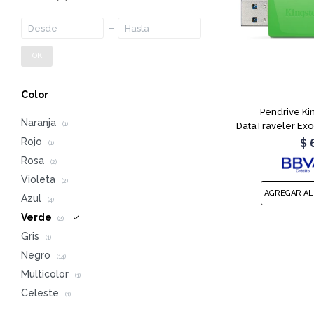
OK
Color
Pendrive Ki
Naranja
DataTraveler Ex
(1)
Rojo
$
(1)
Rosa
(2)
Violeta
(2)
Azul
(4)
Verde
(2)
Gris
(1)
Negro
(14)
Multicolor
(1)
Celeste
(1)