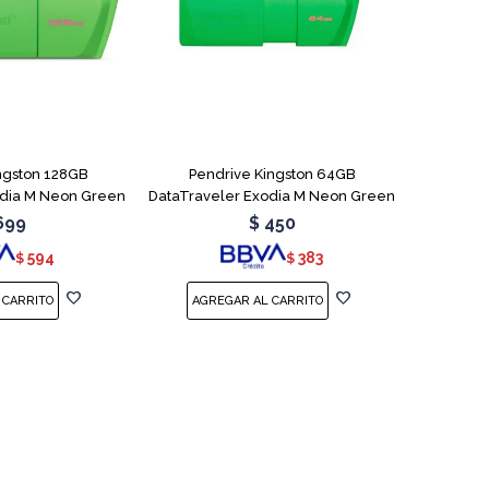
ngston 128GB
Pendrive Kingston 64GB
odia M Neon Green
DataTraveler Exodia M Neon Green
699
$
450
594
383
$
$