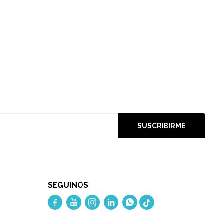
SUSCRIBIRME
SEGUINOS




