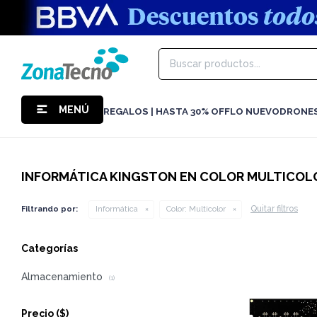
MENÚ
REGALOS | HASTA 30% OFF
LO NUEVO
DRONE
INFORMÁTICA KINGSTON EN COLOR MULTICOL
Quitar filtros
Filtrando por:
Informática
Color:
Multicolor
Categorías
Almacenamiento
(1)
Precio
($)