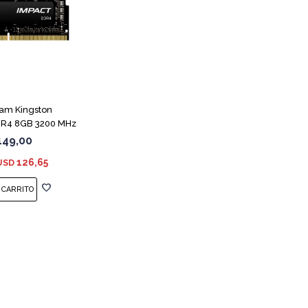
am Kingston
R4 8GB 3200 MHz
dimm
149,00
126,65
USD