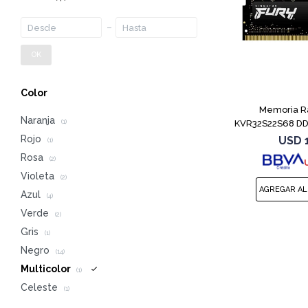
OK
Color
Memoria R
Naranja
KVR32S22S68 DD
(1)
So
Rojo
USD
(1)
Rosa
(2)
Violeta
(2)
Azul
(4)
Verde
(2)
Gris
(1)
Negro
(14)
Multicolor
(1)
Celeste
(1)