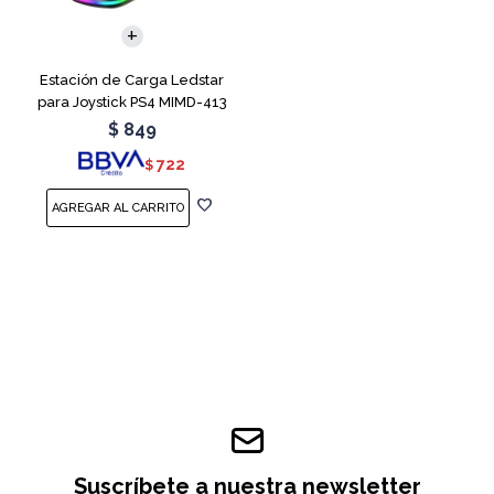
Estación de Carga Ledstar
para Joystick PS4 MIMD-413
RGB
$
849
722
$
Suscríbete a nuestra newsletter