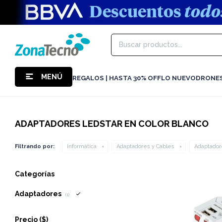
MENÚ
REGALOS | HASTA 30% OFF
LO NUEVO
DRONE
ADAPTADORES LEDSTAR EN COLOR BLANCO
Filtrando por:
Informática
Adaptadores y Cables
Adaptador
Categorías
Adaptadores
(1)
Precio
($)