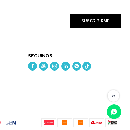
SUSCRIBIRME
SEGUINOS




