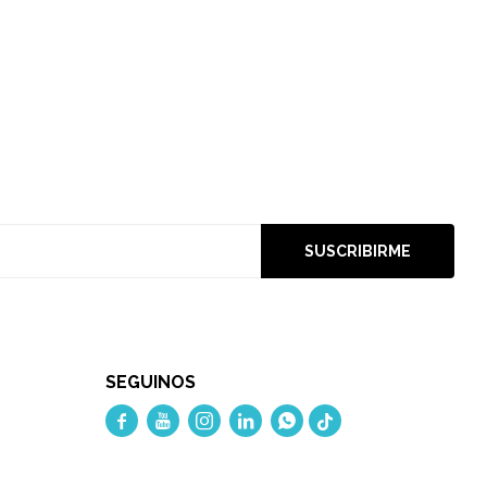
SUSCRIBIRME
SEGUINOS




