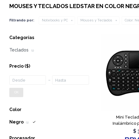
MOUSES Y TECLADOS LEDSTAR EN COLOR NEG
Filtrando por:
Notebooks y PC
Mouses y Teclados
Color:
Ne
Categorías
Teclados
(1)
Precio
($)
OK
Color
Mini Tecla
Negro
Inalámbrico 
(1)
$
Procesador