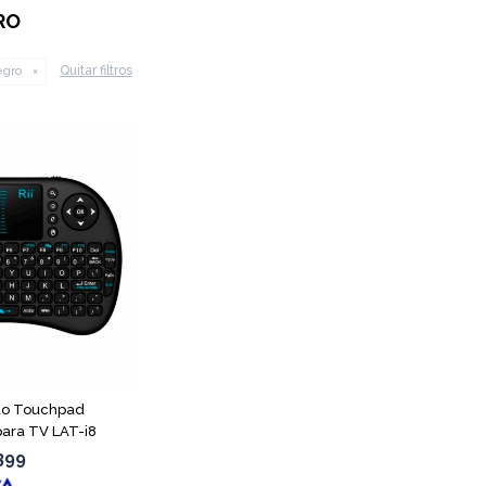
RO
Quitar filtros
gro
do Touchpad
para TV LAT-i8
399