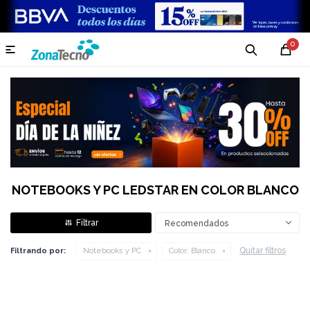
0

NOTEBOOKS Y PC LEDSTAR EN COLOR BLANCO
Recomendados
Quitar filtros
Filtrando por:
Notebooks y PC
Color:
Blanco