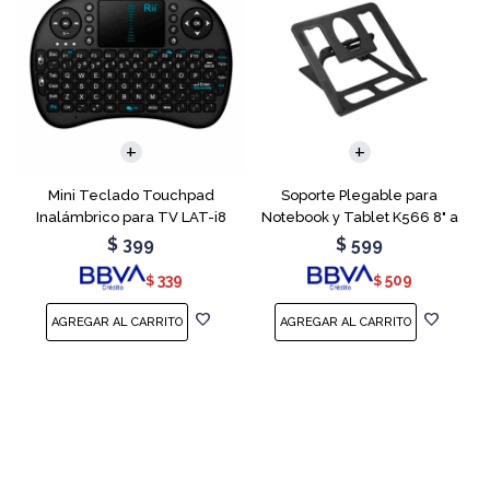
Mini Teclado Touchpad
Soporte Plegable para
Inalámbrico para TV LAT-i8
Notebook y Tablet K566 8" a
15.6"
$
399
$
599
339
509
$
$