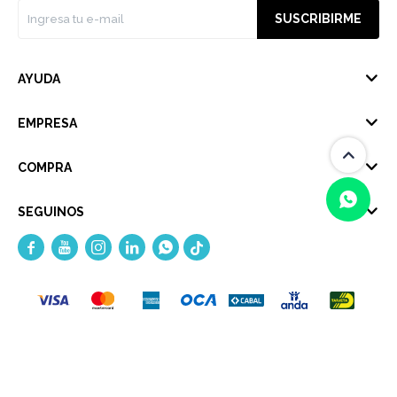
SUSCRIBIRME
AYUDA
EMPRESA
COMPRA
SEGUINOS





(0/4)