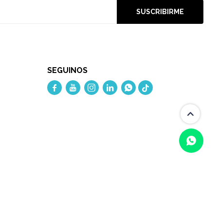
SUSCRIBIRME
SEGUINOS




