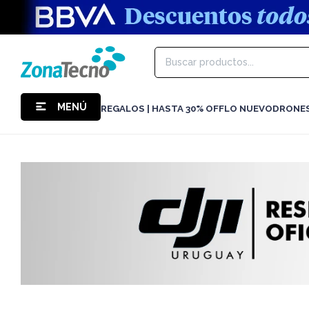
MENÚ
REGALOS | HASTA 30% OFF
LO NUEVO
DRONE