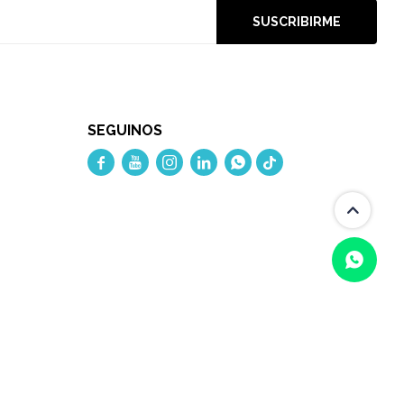
SUSCRIBIRME
SEGUINOS




