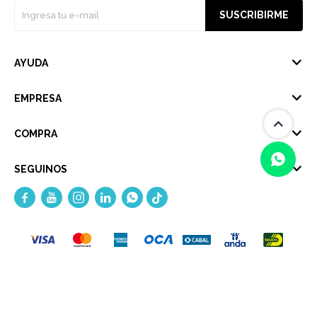
SUSCRIBIRME
AYUDA
EMPRESA
COMPRA
SEGUINOS





(0/4)