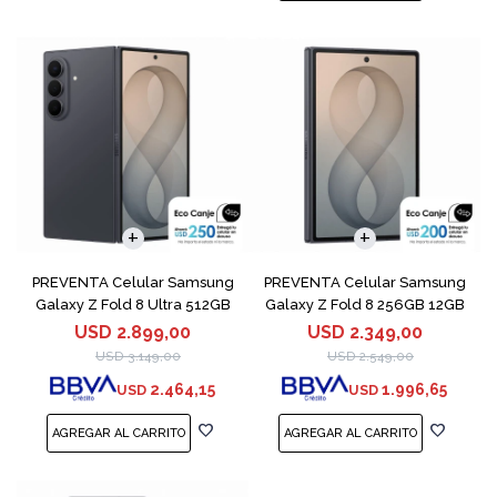
COMPARAR
COMPARAR
PREVENTA Celular Samsung
PREVENTA Celular Samsung
Galaxy Z Fold 8 Ultra 512GB
Galaxy Z Fold 8 256GB 12GB
Graphit
Graphite
USD
2.899,00
USD
2.349,00
USD
3.149,00
USD
2.549,00
2.464,15
1.996,65
USD
USD