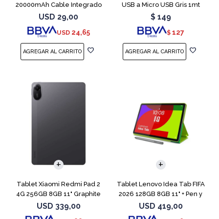
20000mAh Cable Integrado
USB a Micro USB Gris 1mt
Light Gray
USD
29,00
$
149
24,65
127
USD
$
Tablet Xiaomi Redmi Pad 2
Tablet Lenovo Idea Tab FIFA
4G 256GB 8GB 11" Graphite
2026 128GB 8GB 11" + Pen y
Gray
Funda
USD
339,00
USD
419,00