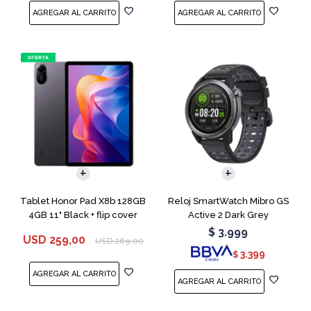
Tablet Honor Pad X8b 128GB
Reloj SmartWatch Mibro GS
4GB 11" Black + flip cover
Active 2 Dark Grey
$
3.999
USD
259,00
USD
269,00
3.399
$