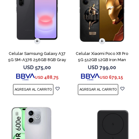
COMPARAR
COMPARAR
Celular Samsung Galaxy A37
Celular Xiaomi Poco X8 Pro
5G SM-A376 256GB 8GB Gray
5G 512GB 12GB Iron Man
Edition
USD
575,00
USD
799,00
488,75
679,15
USD
USD