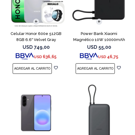
COMPARAR
Celular Honor 600e 512GB
Power Bank Xiaomi
8GB 6.6" Velvet Gray
Magnético 10W 10000mAh
Gray con Soporte
USD
749,00
USD
55,00
636,65
46,75
USD
USD
COMPARAR