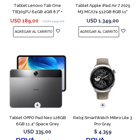
Tablet Lenovo Tab One
Tablet Apple iPad Air 7 2025
TB305FU 64GB 4GB 8.7" +
M3 MCA74 512GB 8GB 11"
Funda
Gray
USD
189,00
USD
1.349,00
USD
199,00
Tablet OPPO Pad Neo 128GB
Reloj SmartWatch Mibro Lite 3
6GB 11.4" Space Grey
Pro Gray
USD
335,00
$
4.359