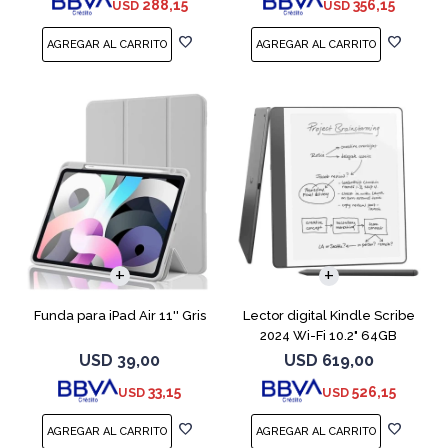
288,15
356,15
USD
USD
Funda para iPad Air 11'' Gris
Lector digital Kindle Scribe
2024 Wi-Fi 10.2" 64GB
Tungsten
USD
39,00
USD
619,00
33,15
526,15
USD
USD