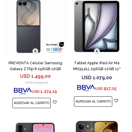
COMPARAR
PREVENTA Celular Samsung
Tablet Apple iPad Air M4
Galaxy Z Flip 8 256GB 12GB
MH354LL 256GB 12GB 11''
Graphite
Space Gray
USD
1.499,00
USD
1.079,00
USD
1.649,00
917,15
USD
1.274,15
USD