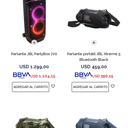
Parlante JBL PartyBox 720
Parlante portátil JBL Xtreme 5
Bluetooth Black
USD
1.299,00
USD
459,00
1.104,15
390,15
USD
USD