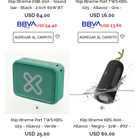
Klip Xtreme KSB-00A - Sound
Klip Xtreme Port TWS KBS-
bar - Black - 2.0ch 60W BT
025 - Altavoz - Gris -
HDMI-OPT-RCA
Resistente al agua hasta 20
USD
64,00
USD
16,00
horas IPX7
54,40
13,60
USD
USD
Klip Xtreme Port TWS KBS-
Klip Xtreme KBS-600 -
025 - Altavoz - Verde -
Altavoz - Negro - 31W - IPX7 -
Resistente al agua durante
TWS
USD
25,00
USD
60,00
20 horas IPX7