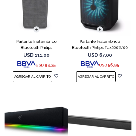
Parlante Inalámbrico
Parlante Inalámbrico
Bluetooth Philips
Bluetooth Philips Tax2208/00
Taw6205/10 80w
30w
USD
111,00
USD
67,00
94,35
56,95
USD
USD