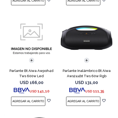
Parlante Bt Aiwa Awpoh4d
Parlante Inalámbrico Bt Aiwa
Tws 600w Led
Aws244bt Tws 60w Rgb
USD
166,00
USD
131,00
141,10
111,35
USD
USD