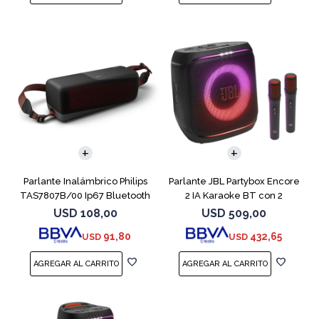
Parlante Inalámbrico Philips
Parlante JBL Partybox Encore
TAS7807B/00 Ip67 Bluetooth
2 IA Karaoke BT con 2
microfono
USD
108,00
USD
509,00
91,80
432,65
USD
USD