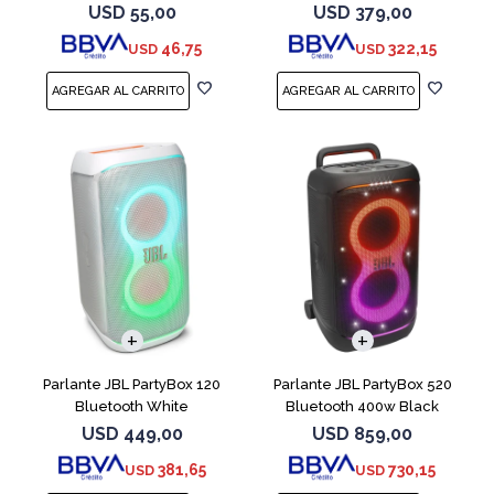
microfono
USD
55,00
USD
379,00
46,75
322,15
USD
USD
Parlante JBL PartyBox 120
Parlante JBL PartyBox 520
Bluetooth White
Bluetooth 400w Black
USD
449,00
USD
859,00
381,65
730,15
USD
USD