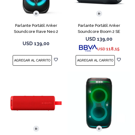
Parlante Portátil Anker
Parlante Portátil Anker
Soundcore Rave Neo 2
Soundcore Boom 2 SE
A33A1Z11 Black
A3148Z11 Black
USD
139,00
USD
139,00
118,15
USD