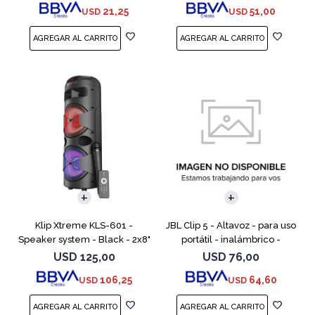
21,25
51,00
USD
USD
Klip Xtreme KLS-601 -
JBL Clip 5 - Altavoz - para uso
Speaker system - Black - 2x8"
portátil - inalámbrico -
Battery Wls Mic
Bluetooth - controlado por
USD
125,00
USD
76,00
aplicación - 7 vatios - rojo
106,25
64,60
USD
USD