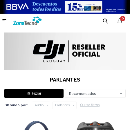
0

PARLANTES
Recomendados
Quitar filtros
Filtrando por:
Audio
Parlantes