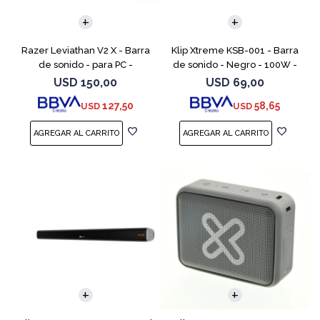
Razer Leviathan V2 X - Barra
Klip Xtreme KSB-001 - Barra
de sonido - para PC -
de sonido - Negro - 100W -
inalámbrico - Bluetooth -
2.0ch
USD
150,00
USD
69,00
controlado por aplicación -
127,50
58,65
USD
USD
USB