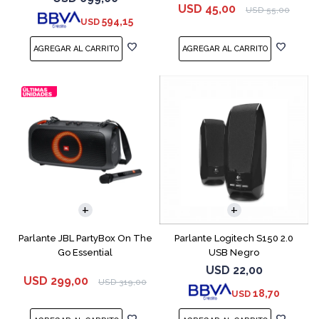
USD
45,00
USD
55,00
594,15
USD
Parlante JBL PartyBox On The
Parlante Logitech S150 2.0
Go Essential
USB Negro
USD
22,00
USD
299,00
USD
319,00
18,70
USD