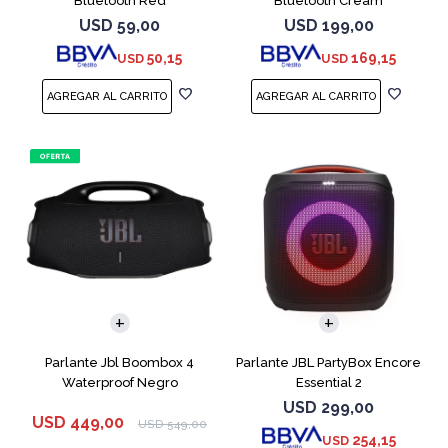
Bluetooth Red
Bluetooth Cream
USD
59,00
USD
199,00
50,15
169,15
USD
USD
Parlante Jbl Boombox 4
Parlante JBL PartyBox Encore
Waterproof Negro
Essential 2
USD
299,00
USD
449,00
USD
549,00
254,15
USD