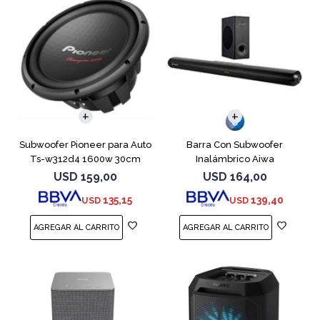
Subwoofer Pioneer para Auto
Barra Con Subwoofer
Ts-w312d4 1600w 30cm
Inalámbrico Aiwa
Awsbh21ww 1200w Pmpo Bt
USD
159,00
USD
164,00
135,15
139,40
USD
USD