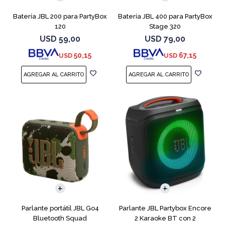
Batería JBL 200 para PartyBox
Batería JBL 400 para PartyBox
120
Stage 320
USD
59,00
USD
79,00
50,15
67,15
USD
USD
Parlante portátil JBL Go4
Parlante JBL Partybox Encore
Bluetooth Squad
2 Karaoke BT con 2