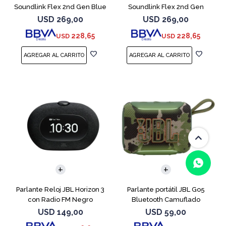
Soundlink Flex 2nd Gen Blue
Soundlink Flex 2nd Gen
Arena
USD
269,00
USD
269,00
228,65
228,65
USD
USD
Parlante Reloj JBL Horizon 3
Parlante portátil JBL Go5
con Radio FM Negro
Bluetooth Camuflado
(0/4)
USD
149,00
USD
59,00