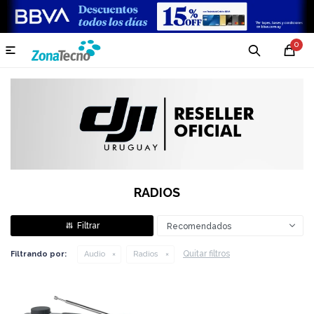
0

RADIOS
Recomendados
Quitar filtros
Filtrando por:
Audio
Radios