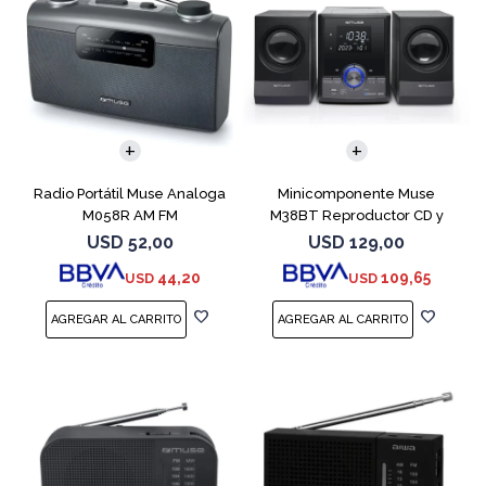
Radio Portátil Muse Analoga
Minicomponente Muse
M058R AM FM
M38BT Reproductor CD y
Bluetooth
USD
52,00
USD
129,00
44,20
109,65
USD
USD